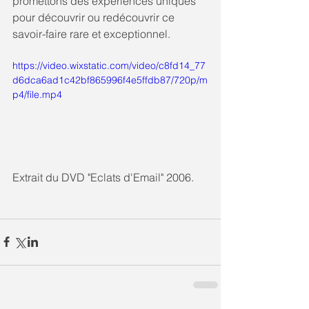
promettons des expériences uniques 
pour découvrir ou redécouvrir ce 
savoir-faire rare et exceptionnel.
https://video.wixstatic.com/video/c8fd14_77
d6dca6ad1c42bf865996f4e5ffdb87/720p/m
p4/file.mp4
Extrait du DVD "Eclats d'Email" 2006.